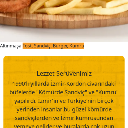
Altınmaşa
Tost, Sandviç, Burger, Kumru
Lezzet Serüvenimiz
1990’lı yıllarda İzmir-Kordon civarındaki
büfelerde "Kömürde Sandviç" ve "Kumru"
yapılırdı. İzmir'in ve Türkiye'nin birçok
yerinden insanlar bu güzel kömürde
sandviçlerden ve İzmir kumrusundan
yemeye gelirler ve buralarda çok uzun