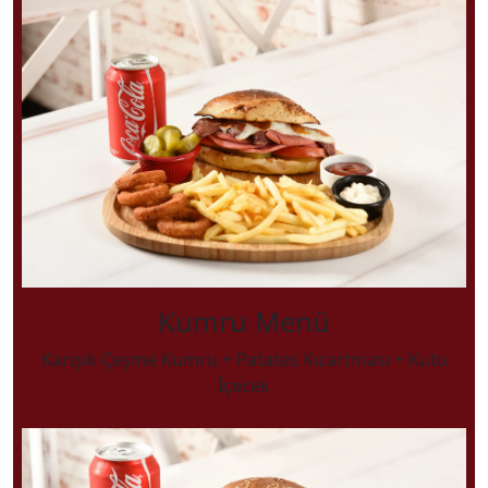
Kumru Menü
Karışık Çeşme Kumru + Patates Kızartması + Kutu
İçecek