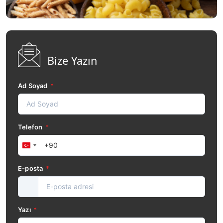
Bize Yazın
Ad Soyad
*
Telefon
*
Türkiye
+90
E-posta
*
Yazı
*